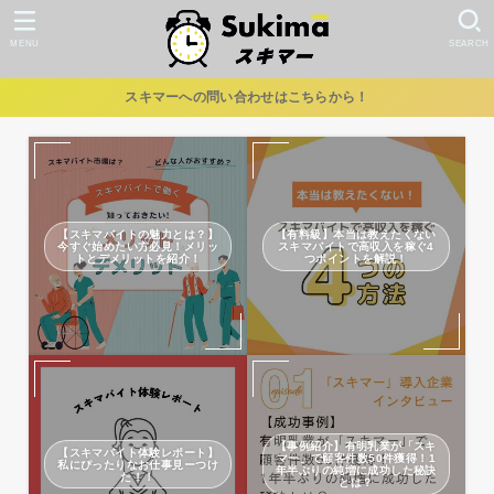
MENU
SEARCH
スキマーへの問い合わせはこちらから！
【スキマバイトの魅力とは？】
【有料級】本当は教えたくない
今すぐ始めたい方必見！メリッ
スキマバイトで高収入を稼ぐ4
トとデメリットを紹介！
つポイントを解説！
【事例紹介】有明乳業が「スキ
【スキマバイト体験レポート】
マー」で顧客件数50件獲得！1
私にぴったりなお仕事見ーつけ
年半ぶりの純増に成功した秘訣
た！！
とは？