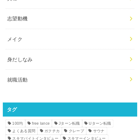
志望動機
メイク
身だしなみ
就職活動
タグ
100均
free lance
Jターン転職
Uターン転職
よくある質問
ガクチカ
クレープ
サウナ
スキマバイトインタビュー
スキマーインタビュー