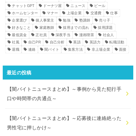
チャットGPT
ドーナツ屋
ニュース
ビール
ホームセンター
マナー
上場企業
交通費
仕事
企業選び
個人事業主
勉強
塾講師
売り子
好きなこと
家庭教師
採用までの流れ
採用課題
最低賃金
正社員
深夜手当
漫画喫茶
社会人
社風
自己PR
自己分析
英語
英語力
転職活動
退職
連絡
闇バイト
集客方法
非上場企業
面接
最近の投稿
【闇バイトニュースまとめ】～事例から見た犯行手
口や時間帯の共通点～
【闇バイトニュースまとめ】～応募後に連絡絶った
男性宅に押しかけ～