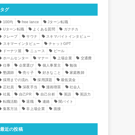
タグ
100均
free lance
Jターン転職
Uターン転職
よくある質問
ガクチカ
クレープ
サウナ
スキマバイトインタビュー
スキマーインタビュー
チャットGPT
ドーナツ屋
ニュース
ビール
ホームセンター
マナー
上場企業
交通費
仕事
企業選び
個人事業主
勉強
塾講師
売り子
好きなこと
家庭教師
採用までの流れ
採用課題
最低賃金
正社員
深夜手当
漫画喫茶
社会人
社風
自己PR
自己分析
英語
英語力
転職活動
退職
連絡
闇バイト
集客方法
非上場企業
面接
最近の投稿