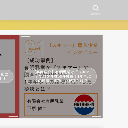
SEARCH
【事例紹介】有明乳業が「スキマ
】私に
ー」で顧客件数50件獲得！1年半ぶ
！！
りの純増に成功した秘訣とは？