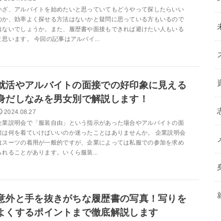
いざ、アルバイトを始めたいと思っていてもどうやって探したらいい
のか、効率よく探せる方法はないかと疑問に思っている方もいるので
はないでしょうか。また、履歴書や面接もできれば避けたい人もいる
と思います。 今回の記事はアルバイ...
就活やアルバイトの面接での好印象に見える
身だしなみを男女別で解説します！
2024.08.27
企業説明会で「服装自由」という指示があった場合やアルバイトの面
接は何を着ていけばいいのか迷ったことはありませんか。 企業説明会
はスーツの着用が一般的ですが、企業によっては私服での参加を求め
られることがあります。いくら服装...
意外と手を抜きがちな履歴書の写真！写りを
よくするポイントまで徹底解説します