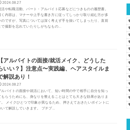
2024.08.27
就活や転職活動、パート・アルバイト応募などにつきものの履歴書。
書く内容は、マナーや上手な書き方に従ってしっかり取り組む方が多
いのですが、写真については深く考えず手を抜いてしまったり、直前
まで撮影を忘れていたりしがちなもの...
【アルバイトの面接/就活メイク、どうした
らいい？】注意点〜実践編、ヘアスタイルま
で解説あり！
2024.08.27
アルバイトの面接や就活において、短い時間の中で相手に自分を知っ
てもらうためにも、身なりを整えることはとても大きな効果がありま
す。 メイクひとつで印象が異なるため、押さえておきたいポイントに
ついて解説していきます。 プチプ...