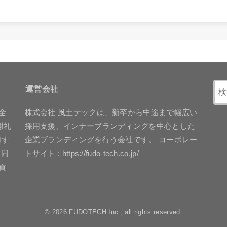
運営会社
全
株式会社 風土テックは、新卒から中途まで幅広い
謝礼
採用支援、インナーブランディングを中心とした
加す
企業ブランディングを行う会社です。 コーポレー
賛同
トサイト : https://fudo-tech.co.jp/
貢
。
© 2026 FUDOTECH Inc., all rights reserved.