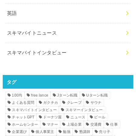
英語
スキマバイトニュース
スキマバイトインタビュー
タグ
100均
free lance
Jターン転職
Uターン転職
よくある質問
ガクチカ
クレープ
サウナ
スキマバイトインタビュー
スキマーインタビュー
チャットGPT
ドーナツ屋
ニュース
ビール
ホームセンター
マナー
上場企業
交通費
仕事
企業選び
個人事業主
勉強
塾講師
売り子