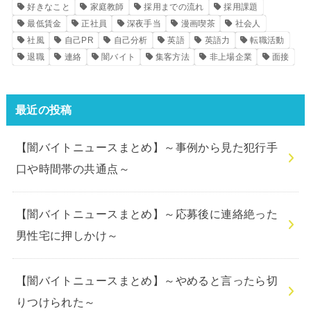
好きなこと
家庭教師
採用までの流れ
採用課題
最低賃金
正社員
深夜手当
漫画喫茶
社会人
社風
自己PR
自己分析
英語
英語力
転職活動
退職
連絡
闇バイト
集客方法
非上場企業
面接
最近の投稿
【闇バイトニュースまとめ】～事例から見た犯行手
口や時間帯の共通点～
【闇バイトニュースまとめ】～応募後に連絡絶った
男性宅に押しかけ～
【闇バイトニュースまとめ】～やめると言ったら切
りつけられた～