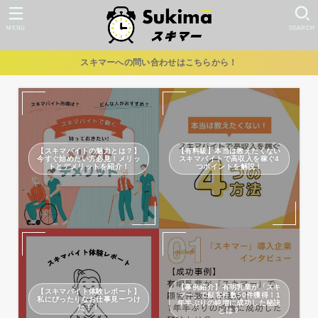
MENU
SEARCH
スキマーへの問い合わせはこちらから！
【スキマバイトの魅力とは？】
【有料級】本当は教えたくない
今すぐ始めたい方必見！メリッ
スキマバイトで高収入を稼ぐ4
トとデメリットを紹介！
つポイントを解説！
【事例紹介】有明乳業が「スキ
【スキマバイト体験レポート】
マー」で顧客件数50件獲得！1
私にぴったりなお仕事見ーつけ
年半ぶりの純増に成功した秘訣
た！！
とは？