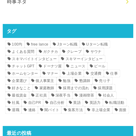
時事ネタ
タグ
100均
free lance
Jターン転職
Uターン転職
よくある質問
ガクチカ
クレープ
サウナ
スキマバイトインタビュー
スキマーインタビュー
チャットGPT
ドーナツ屋
ニュース
ビール
ホームセンター
マナー
上場企業
交通費
仕事
企業選び
個人事業主
勉強
塾講師
売り子
好きなこと
家庭教師
採用までの流れ
採用課題
最低賃金
正社員
深夜手当
漫画喫茶
社会人
社風
自己PR
自己分析
英語
英語力
転職活動
退職
連絡
闇バイト
集客方法
非上場企業
面接
最近の投稿