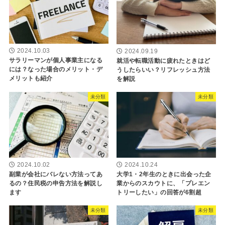
2024.10.03
2024.09.19
サラリーマンが個人事業主になる
就活や転職活動に疲れたときはど
には？なった場合のメリット・デ
うしたらいい？リフレッシュ方法
メリットも紹介
を解説
未分類
未分類
2024.10.02
2024.10.24
副業が会社にバレない方法ってあ
大学1・2年生のときに出会った企
るの？住民税の申告方法を解説し
業からのスカウトに、「プレエン
ます
トリーしたい」の回答が6割超
未分類
未分類