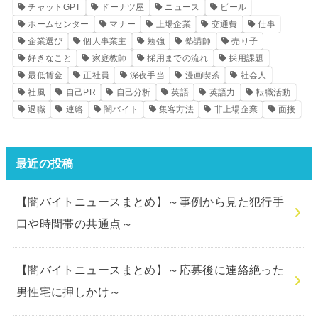
チャットGPT
ドーナツ屋
ニュース
ビール
ホームセンター
マナー
上場企業
交通費
仕事
企業選び
個人事業主
勉強
塾講師
売り子
好きなこと
家庭教師
採用までの流れ
採用課題
最低賃金
正社員
深夜手当
漫画喫茶
社会人
社風
自己PR
自己分析
英語
英語力
転職活動
退職
連絡
闇バイト
集客方法
非上場企業
面接
最近の投稿
【闇バイトニュースまとめ】～事例から見た犯行手
口や時間帯の共通点～
【闇バイトニュースまとめ】～応募後に連絡絶った
男性宅に押しかけ～