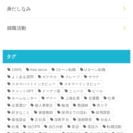
身だしなみ
就職活動
タグ
100均
free lance
Jターン転職
Uターン転職
よくある質問
ガクチカ
クレープ
サウナ
スキマバイトインタビュー
スキマーインタビュー
チャットGPT
ドーナツ屋
ニュース
ビール
ホームセンター
マナー
上場企業
交通費
仕事
企業選び
個人事業主
勉強
塾講師
売り子
好きなこと
家庭教師
採用までの流れ
採用課題
最低賃金
正社員
深夜手当
漫画喫茶
社会人
社風
自己PR
自己分析
英語
英語力
転職活動