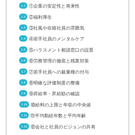
①企業の安定性と将来性
②福利厚生
③社風や在籍社員の雰囲気
④若手社員のメンタルケア
⑤ハラスメント相談窓口の設置
⑥労務管理の徹底と残業対策
⑦若手社員への裁量権の付与
⑧明確な評価制度の整備
⑨昇給率・昇給額の確認
⑩給料の上限と年収の中央値
⑪平均勤続年数と平均年齢
⑫会社と社員のビジョンの共有