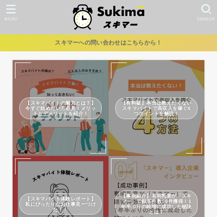
MENU
SEARCH
スキマーへの問い合わせはこちらから！
【スキマバイトの魅力とは？】
【有料級】本当は教えたくない
今すぐ始めたい方必見！メリッ
スキマバイトで高収入を稼ぐ4
トとデメリットを紹介！
つポイントを解説！
【事例紹介】有明乳業が「スキ
【スキマバイト体験レポート】
マー」で顧客件数50件獲得！1
私にぴったりなお仕事見ーつけ
年半ぶりの純増に成功した秘訣
た！！
とは？