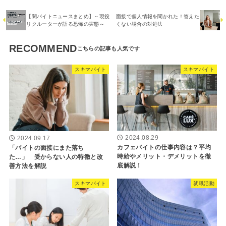
【闇バイトニュースまとめ】～現役
面接で個人情報を聞かれた！答えた
リクルーターが語る恐怖の実態～
くない場合の対処法
RECOMMEND
スキマバイト
スキマバイト
2024.08.29
2024.09.17
カフェバイトの仕事内容は？平均
「バイトの面接にまた落ち
時給やメリット・デメリットを徹
た…」 受からない人の特徴と改
底解説！
善方法を解説
スキマバイト
就職活動