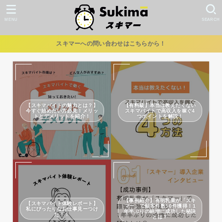
MENU
SEARCH
スキマーへの問い合わせはこちらから！
【スキマバイトの魅力とは？】
【有料級】本当は教えたくない
今すぐ始めたい方必見！メリッ
スキマバイトで高収入を稼ぐ4
トとデメリットを紹介！
つポイントを解説！
【事例紹介】有明乳業が「スキ
【スキマバイト体験レポート】
マー」で顧客件数50件獲得！1
私にぴったりなお仕事見ーつけ
年半ぶりの純増に成功した秘訣
た！！
とは？