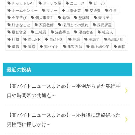
チャットGPT
ドーナツ屋
ニュース
ビール
ホームセンター
マナー
上場企業
交通費
仕事
企業選び
個人事業主
勉強
塾講師
売り子
好きなこと
家庭教師
採用までの流れ
採用課題
最低賃金
正社員
深夜手当
漫画喫茶
社会人
社風
自己PR
自己分析
英語
英語力
転職活動
退職
連絡
闇バイト
集客方法
非上場企業
面接
最近の投稿
【闇バイトニュースまとめ】～事例から見た犯行手
口や時間帯の共通点～
【闇バイトニュースまとめ】～応募後に連絡絶った
男性宅に押しかけ～