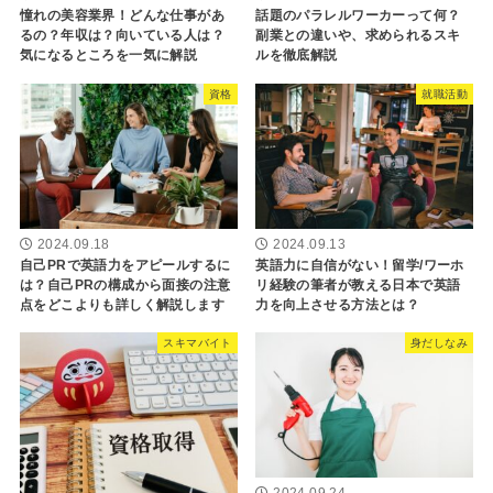
憧れの美容業界！どんな仕事があ
話題のパラレルワーカーって何？
るの？年収は？向いている人は？
副業との違いや、求められるスキ
気になるところを一気に解説
ルを徹底解説
資格
就職活動
2024.09.18
2024.09.13
自己PRで英語力をアピールするに
英語力に自信がない！留学/ワーホ
は？自己PRの構成から面接の注意
リ経験の筆者が教える日本で英語
点をどこよりも詳しく解説します
力を向上させる方法とは？
スキマバイト
身だしなみ
2024.09.24