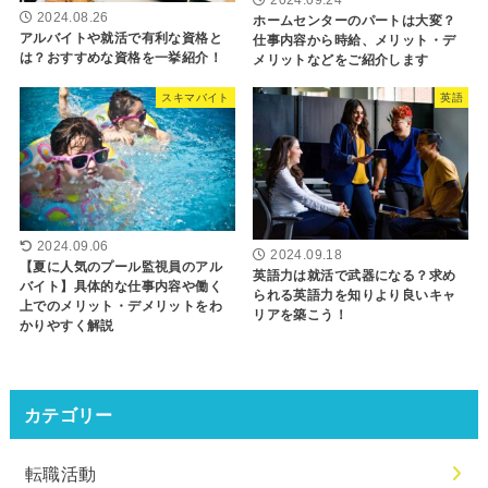
2024.08.26
ホームセンターのパートは大変？
アルバイトや就活で有利な資格と
仕事内容から時給、メリット・デ
は？おすすめな資格を一挙紹介！
メリットなどをご紹介します
スキマバイト
英語
2024.09.06
2024.09.18
【夏に人気のプール監視員のアル
英語力は就活で武器になる？求め
バイト】具体的な仕事内容や働く
られる英語力を知りより良いキャ
上でのメリット・デメリットをわ
リアを築こう！
かりやすく解説
カテゴリー
転職活動