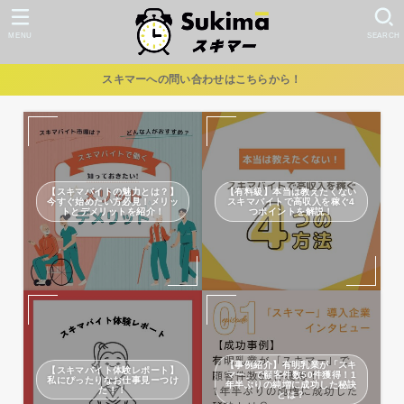
MENU
SEARCH
スキマーへの問い合わせはこちらから！
【スキマバイトの魅力とは？】
【有料級】本当は教えたくない
今すぐ始めたい方必見！メリッ
スキマバイトで高収入を稼ぐ4
トとデメリットを紹介！
つポイントを解説！
【事例紹介】有明乳業が「スキ
【スキマバイト体験レポート】
マー」で顧客件数50件獲得！1
私にぴったりなお仕事見ーつけ
年半ぶりの純増に成功した秘訣
た！！
とは？